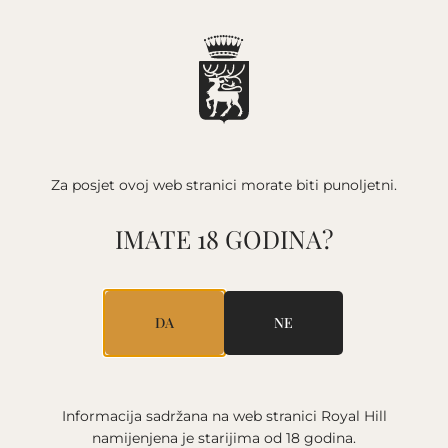
HOMEPAGE
/
SPARKLING WINE
WINES
Za posjet ovoj web stranici
morate biti punoljetni.
IMATE 18 GODINA?
ALL WINES
WHITE WINE
RED WINE
ROSÉ
SPARKLING WINE
DA
NE
VINTAGE
2020
2021
2023
2024
2025
ARCHIVE
NON VINTAGE
Informacija sadržana na web stranici Royal Hill
namijenjena je starijima
od 18 godina.