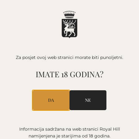
HOMEPAGE
/
DEKLARACIJE
WINES
Za posjet ovoj web stranici
morate biti punoljetni.
IMATE 18 GODINA?
ALL WINES
WHITE WINE
RED WINE
ROSÉ
SPARKLING WINE
DA
NE
VINTAGE
2020
2021
2023
2024
2025
ARCHIVE
NON VINTAGE
Informacija sadržana na web stranici Royal Hill
namijenjena je starijima
od 18 godina.