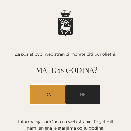
POČETNA
/
VINO
/
BLANC DE NOIR
Za posjet ovoj web stranici
morate biti punoljetni.
IMATE 18 GODINA?
DA
NE
Informacija sadržana na web stranici Royal Hill
namijenjena je starijima
od 18 godina.