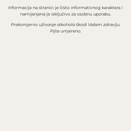
Informacija na stranici je čisto informativnog karaktera i
namijenjena je isključivo za osobnu uporabu.
Prekomjerno uživanje alkohola škodi Vašem zdravlju.
Pijte umjereno.
KOLAČIĆI
Klikom na Prihvati i zatvori koristit ćemo alate na
KARAKTERISTIKE VINA
drugim internetskim stranicama da bismo vam pružili
prilagođene informacije u marketinške svrhe putem
partnera, uključujući one izvan naše web stranice.
Novo izdanje našeg jedinstvenog bijelog vina od