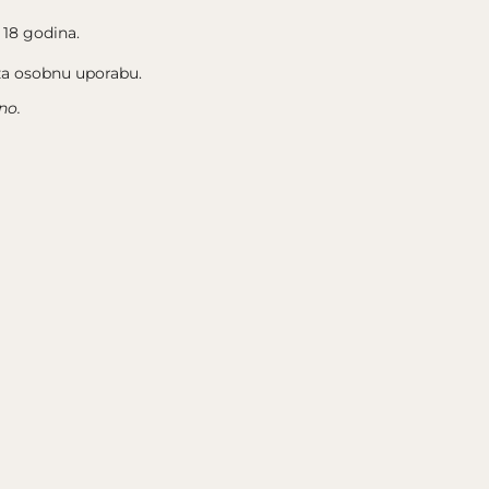
 18 godina.
 za osobnu uporabu.
no.
PRATI NAS
INSTAGRAM