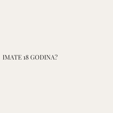
TERROIR
NAŠA PRI
POČETNA
/
TERROIR
/
PJENUŠCI
IMATE 18 GODINA?
PJENUŠCI
Položaji na ravnim padinama
idealni za svježa i aromatična
bazna vina za pjenušce.
Bogato, lešnato, porozno tlo na
eocenskim stijenama, prošarano
boulben glinama s prisustvom