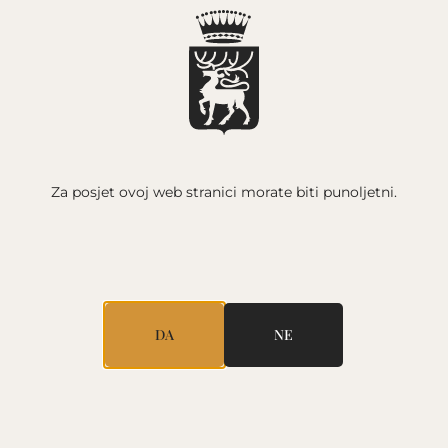
HR /
ČA
VINA
NEWSLETTER
KONTAKT
Za posjet ovoj web stranici
morate biti punoljetni.
DA
NE
KOLAČIĆI
Klikom na Prihvati i zatvori koristit ćemo alate na drugim
internetskim stranicama da bismo vam pružili prilagođene
informacije u marketinške svrhe putem partnera,