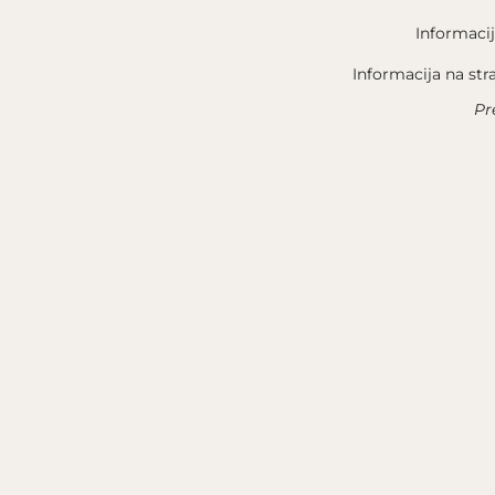
feromangana. Duboki korijen i
Informacij
značajne rezerve tla. Na nižim
Informacija na str
padinama hladno i kasno.
Pr
Sorte:
Pinot crni
,
Chardonnay
(u
sadnji) i
Aligoté
(u sadnji).
BRZI LINKOVI
PRAVNE
TERROIR
OPĆI UV