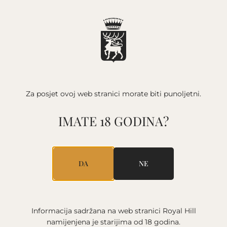
POČETNA
/
VINA
/
EXTRA BRUT MÉTHODE
Za posjet ovoj web stranici
morate biti punoljetni.
TRADITIONNELLE
EXTRA BRUT MÉTHODE
IMATE 18 GODINA?
TRADITIONNELLE
DA
NE
Informacija sadržana na web stranici Royal Hill
namijenjena je starijima
od 18 godina.