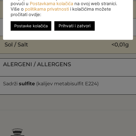
povući u
Postavkama kolačića
na ovoj web stranici.
Vlakna / Fibers
0g
Više o
politikama privatnosti
i kolačićima možete
pročitati ovdje:
Prihvati i zatvori
Postavke kolačića
Bjelančevine / Protein
0g
Sol / Salt
<0,01g
ALERGENI / ALLERGENS
Sadrži
sulfite
(kalijev metabisulfit E224)