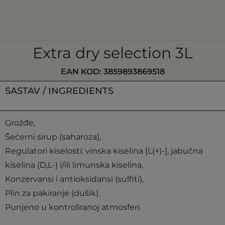
Extra dry selection 3L
EAN KOD: 3859893869518
SASTAV / INGREDIENTS
Grožđe,
Šećerni sirup (saharoza),
Regulatori kiselosti: vinska kiselina [L(+)-], jabučna
kiselina (D,L-) i/ili limunska kiselina,
Konzervansi i antioksidansi (sulfiti),
Plin za pakiranje (dušik).
Punjeno u kontroliranoj atmosferi.