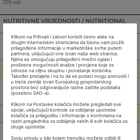
12% vol.
NUTRITIVNE VRIJEDNOSTI / NUTRITIONAL
INFORMATION​
KOLAČIĆI
Klikom na Prihvati i zatvori koristit ćemo alate na
Energija: / Energy
310 kJ /
drugim internetskim stranicama da bismo vam pružili
prilagođene informacije u marketinške svrhe putem
75 kcal
partnera, uključujući one izvan naše web stranice.
Njima se omogućuju prilagođeni mrežni oglasi i
proširene mogućnosti analize i procjene koje se
Masti / Fats
0g
odnose na ciljnu skupinu i ponašanje korisnika.
Također pristajete i na to da se podaci mogu prenositi i
u treće zemlje izvan Europskog gospodarskog
od toga zasićene masne kiseline /
0g
prostora bez odgovarajuće razine zaštite podataka
(posebno SAD-a).
of which saturated fatty acids
Klikom na Postavke kolačića možete pregledati sve
opcije, uključujući kontrole za odbijanje upotrebe
Ugljikohidrati / Carbohydrates
1,8g
kolačića za prilagodbu i informacije o kontrolama na
razini preglednika za odbijanje nekih ili svih kolačića za
druge upotrebe.
od čega šećeri / of which sugars
1,3g
Svoju privolu u bilo kojem trenutku možete odbiti ili