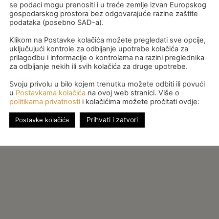
se podaci mogu prenositi i u treće zemlje izvan Europskog
gospodarskog prostora bez odgovarajuće razine zaštite
podataka (posebno SAD-a).
Klikom na Postavke kolačića možete pregledati sve opcije,
uključujući kontrole za odbijanje upotrebe kolačića za
prilagodbu i informacije o kontrolama na razini preglednika
za odbijanje nekih ili svih kolačića za druge upotrebe.
Svoju privolu u bilo kojem trenutku možete odbiti ili povući
u
Postavkama kolačića
na ovoj web stranici. Više o
politikama privatnosti
i kolačićima možete pročitati ovdje:
Prihvati i zatvori
Postavke kolačića