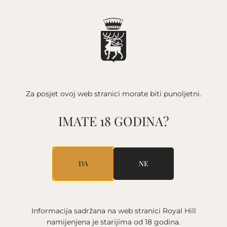
POČETNA
/
VINO
/
2025
VINA
Za posjet ovoj web stranici
morate biti punoljetni.
IMATE 18 GODINA?
SVA VINA
BIJELO VINO
CRNO VINO
ROSÉ
PJENUŠCI
BERBA
2020
2021
2023
2024
2025
ARHIVA
DA
NE
BEZ OZNAKE BERBE
Informacija sadržana na web stranici Royal Hill
namijenjena je starijima
od 18 godina.